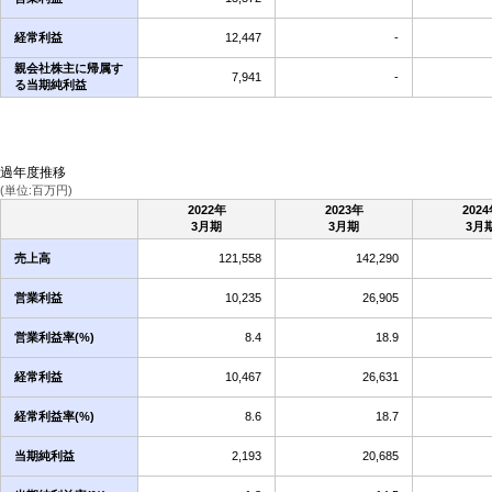
経常利益
12,447
-
親会社株主に帰属す
7,941
-
る当期純利益
過年度推移
(単位:百万円)
2022年
2023年
202
3月期
3月期
3月
売上高
121,558
142,290
営業利益
10,235
26,905
営業利益率(%)
8.4
18.9
経常利益
10,467
26,631
経常利益率(%)
8.6
18.7
当期純利益
2,193
20,685