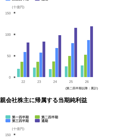
(十億円)
150
100
50
0
22
23
24
25
26
(第二四半期以降：累計)
親会社株主に帰属する当期純利益
第一四半期
第二四半期
第三四半期
通期
(十億円)
150