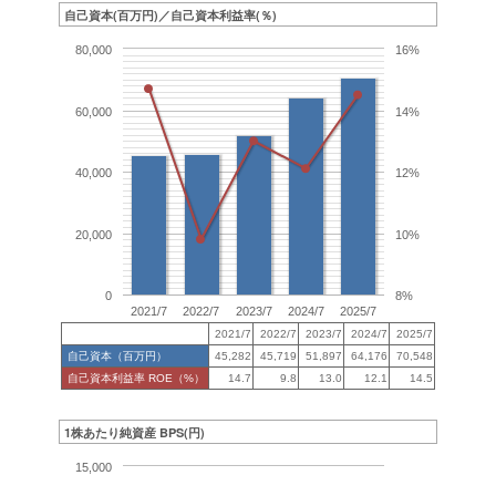
自己資本(百万円)／自己資本利益率(％)
80,000
16%
60,000
14%
40,000
12%
20,000
10%
0
8%
2021/7
2022/7
2023/7
2024/7
2025/7
2021/7
2022/7
2023/7
2024/7
2025/7
自己資本（百万円）
45,282
45,719
51,897
64,176
70,548
自己資本利益率 ROE（%）
14.7
9.8
13.0
12.1
14.5
1株あたり純資産 BPS(円)
15,000